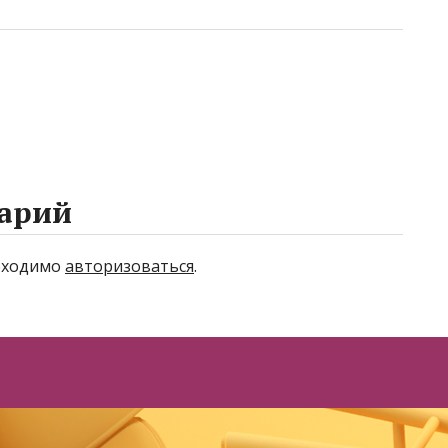
арий
бходимо
авторизоваться
.