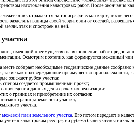
средством изготовления кадастровых работ. После окончания ка
 межеванию, отражаются на топографической карте, после чего
сть разделять границы своей территории от соседей, разрешать
й земли, этак и спостроек на ней.
 участка
лист, имеющий преимущество на выполнение работ предоставле
кументации. Осмотрим поэтапно, как формируется меженный чин 
на месте собирает необходимые геодезические данные сообразно 
ок, такие как подтверждающие преимущество принадлежности, ка
рые означают рубеж участка;
е, спецом создается промышленный проект;
 о проведении данных дел и сроках их реализации;
тих о границах и приобретение их согласия;
означают границы земляного участка;
емляного участка.
т
межевой план земельного участка
. Его потом передают в кадас
на учете в кадастровом реестре, но рубежа были указаны никак 