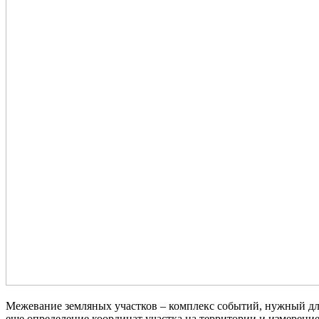
Межевание земляных участков – комплекс событий, нужный для 
еще определение координат участка на территории и измерение