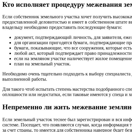
Кто исполняет процедуру межевания зе
Если собственник земельного участка хочет получить высокок
предоставленной деловитостью и имеет в собственном штате в
владельцу необходимо предоставить последующие бумаги:
документ, подтверждающий личность, для заявителя, еже
для организации пригодятся бумаги, подтверждающие пр
бумаги, показывающие, что все сооружения, которые есть
любой акт, который подтверждает право принадлежности з
если на земляном участке наличествует жилое помещени
план на земельный участок.
Необходимо очень тщательно подходить к выбору специалиста д
выполненной работы.
Для такого чтоб испытать степень мастерства подобранного с
оплошности или недостатки, если таковые имеются у спеца и х
Непременно ли жить межевание землян
Если земельный участок теснее был зарегистрирован и вся инфо
системе. Посещает, что появляются случаи, когда информация 
за счет страны, то имеется для собственника наверное будет бе