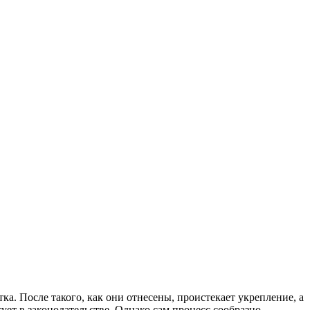
а. После такого, как они отнесены, проистекает укрепление, а
ет в законодательстве. Однако сам процесс сообразно